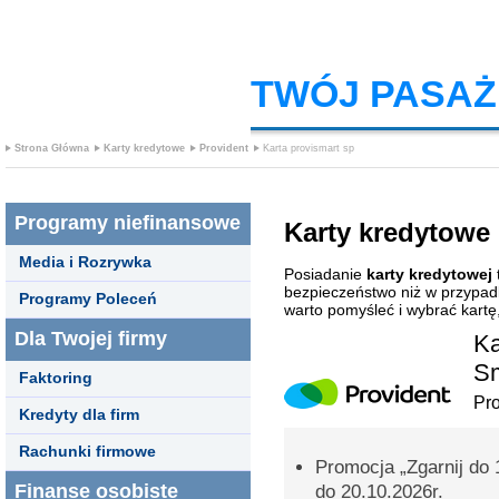
TWÓJ PASAŻ
Strona Główna
Karty kredytowe
Provident
Karta provismart sp
Programy niefinansowe
Karty kredytowe
Media i Rozrywka
Posiadanie
karty kredytowej
bezpieczeństwo niż w przypad
Programy Poleceń
warto pomyśleć i wybrać kartę
Dla Twojej firmy
Ka
S
Faktoring
Pro
Kredyty dla firm
Rachunki firmowe
Promocja „Zgarnij do 
Finanse osobiste
do 20.10.2026r.