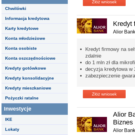
Złóż wniosek
Chwilówki
Informacja kredytowa
Kredyt 
Karty kredytowe
Alior Ban
Konta młodzieżowe
Konta osobiste
Kredyt firmowy na sel
zdalnie
Konta oszczędnościowe
do 1 mln zł dla mikrof
Kredyty gotówkowe
decyzja kredytowa w 
zabezpieczenie gwar
Kredyty konsolidacyjne
Kredyty mieszkaniowe
Złóż wniosek
Pożyczki ratalne
Inwestycje
Alior 
IKE
Biznes
Lokaty
Alior Ban