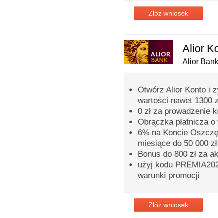
Złóż wniosek
Alior K
Alior Ban
Otwórz Alior Konto i 
wartości nawet 1300 z
0 zł za prowadzenie 
Obrączka płatnicza o 
6% na Koncie Oszczęd
miesiące do 50 000 zł
Bonus do 800 zł za a
użyj kodu PREMIA2026
warunki promocji
Złóż wniosek