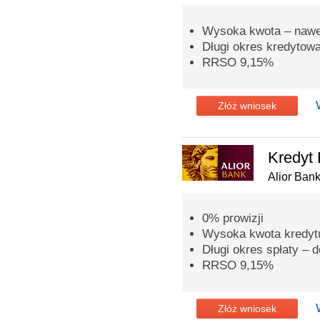
Wysoka kwota – nawet
Długi okres kredytowan
RRSO 9,15%
Złóż wniosek
Kredyt 
Alior Ban
0% prowizji
Wysoka kwota kredytu
Długi okres spłaty – d
RRSO 9,15%
Złóż wniosek