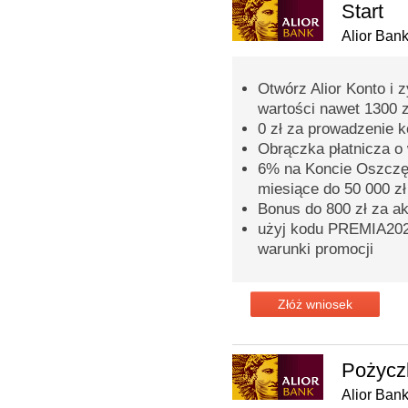
Start
Alior Ban
Otwórz Alior Konto i 
wartości nawet 1300 z
0 zł za prowadzenie 
Obrączka płatnicza o 
6% na Koncie Oszczęd
miesiące do 50 000 zł
Bonus do 800 zł za a
użyj kodu PREMIA2026
warunki promocji
Złóż wniosek
Pożycz
Alior Ban