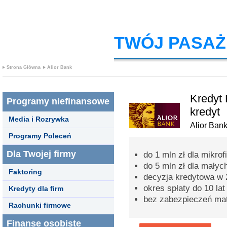
TWÓJ PASAŻ
Strona Główna
Alior Bank
Kredyt 
Programy niefinansowe
kredyt
Media i Rozrywka
Alior Ban
Programy Poleceń
Dla Twojej firmy
do 1 mln zł dla mikrof
do 5 mln zł dla małych
Faktoring
decyzja kredytowa w 
okres spłaty do 10 lat
Kredyty dla firm
bez zabezpieczeń mat
Rachunki firmowe
Finanse osobiste